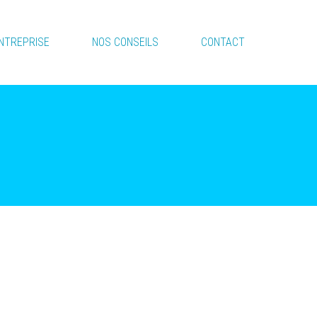
ENTREPRISE
NOS CONSEILS
CONTACT
Accueil
Services
Produits
Produits
Autres produits