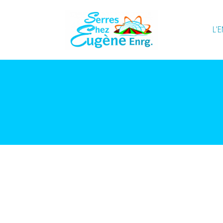
L’
Serres Chez Eugène