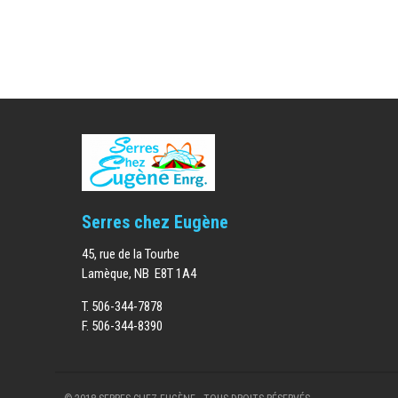
Serres chez Eugène
45, rue de la Tourbe
Lamèque, NB E8T 1A4
T.
506-344-7878
F.
506-344-8390